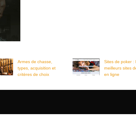
Armes de chasse,
Sites de poker : 
types, acquisition et
meilleurs sites 
critères de choix
en ligne