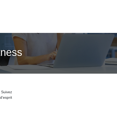
tness
. Suivez
'esprit