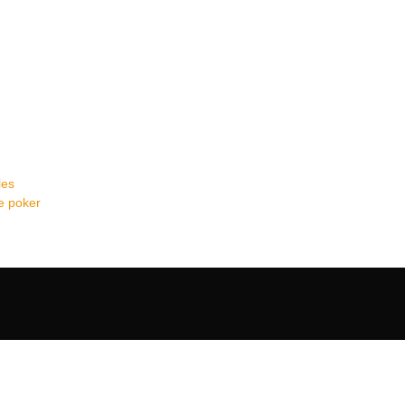
les
de poker