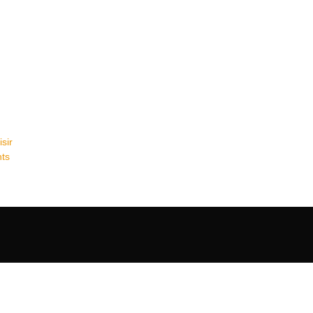
sir
nts