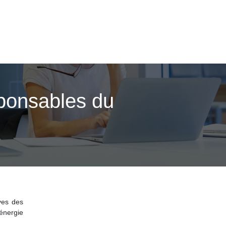
sponsables du
ves des
énergie