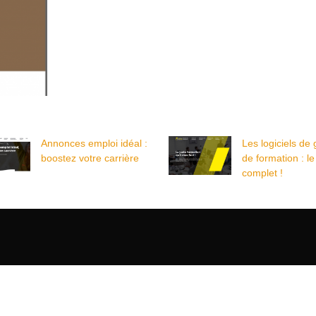
Annonces emploi idéal :
Les logiciels de 
boostez votre carrière
de formation : le
complet !