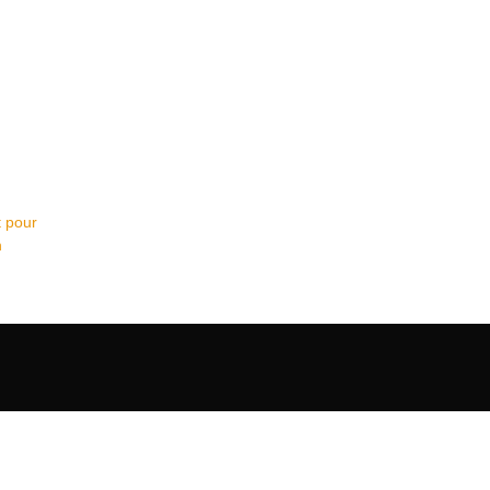
t pour
n