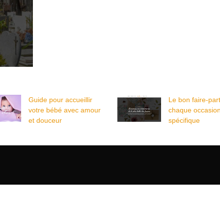
Guide pour accueillir
Le bon faire-par
votre bébé avec amour
chaque occasio
et douceur
spécifique