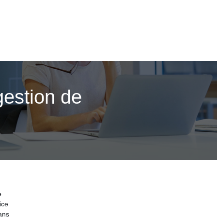
gestion de
e
ice
ans