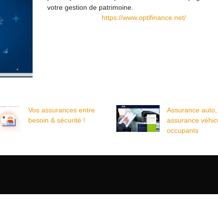
votre gestion de patrimoine.
https://www.optifinance.net/
Vos assurances entre
Assurance auto,
besoin & sécurité !
assurance véhicu
occupants